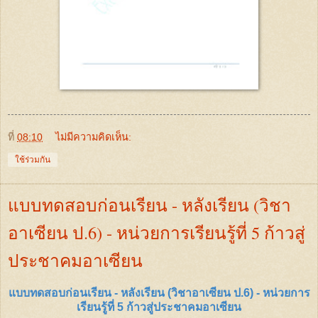
ที่
08:10
ไม่มีความคิดเห็น:
ใช้ร่วมกัน
แบบทดสอบก่อนเรียน - หลังเรียน (วิชา
อาเซียน ป.6) - หน่วยการเรียนรู้ที่ 5 ก้าวสู่
ประชาคมอาเซียน
แบบทดสอบก่อนเรียน - หลังเรียน (วิชาอาเซียน ป.6) - หน่วยการ
เรียนรู้ที่ 5 ก้าวสู่ประชาคมอาเซียน