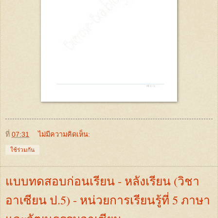
ที่
07:31
ไม่มีความคิดเห็น:
ใช้ร่วมกัน
แบบทดสอบก่อนเรียน - หลังเรียน (วิชา
อาเซียน ป.5) - หน่วยการเรียนรู้ที่ 5 ภาษา