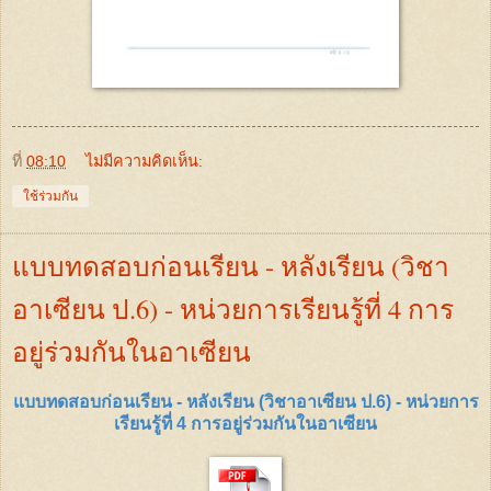
ที่
08:10
ไม่มีความคิดเห็น:
ใช้ร่วมกัน
แบบทดสอบก่อนเรียน - หลังเรียน (วิชา
อาเซียน ป.6) - หน่วยการเรียนรู้ที่ 4 การ
อยู่ร่วมกันในอาเซียน
แบบทดสอบก่อนเรียน - หลังเรียน (วิชาอาเซียน ป.6) - หน่วยการ
เรียนรู้ที่ 4 การอยู่ร่วมกันในอาเซียน