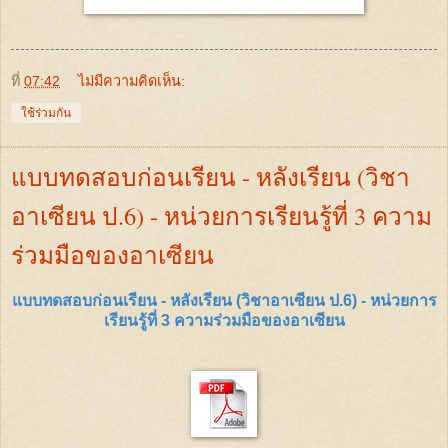
ที่
07:42
ไม่มีความคิดเห็น:
ใช้ร่วมกัน
แบบทดสอบก่อนเรียน - หลังเรียน (วิชา
อาเซียน ป.6) - หน่วยการเรียนรู้ที่ 3 ความ
ร่วมมือของอาเซียน
แบบทดสอบก่อนเรียน - หลังเรียน (วิชาอาเซียน ป.6) - หน่วยการ
เรียนรู้ที่ 3 ความร่วมมือของอาเซียน