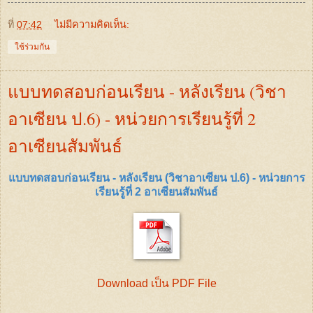
ที่
07:42
ไม่มีความคิดเห็น:
ใช้ร่วมกัน
แบบทดสอบก่อนเรียน - หลังเรียน (วิชา
อาเซียน ป.6) - หน่วยการเรียนรู้ที่ 2
อาเซียนสัมพันธ์
แบบทดสอบก่อนเรียน - หลังเรียน (วิชาอาเซียน ป.6) - หน่วยการ
เรียนรู้ที่ 2 อาเซียนสัมพันธ์
Download เป็น PDF File